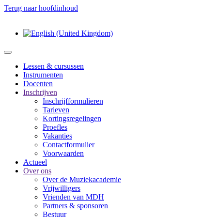
Terug naar hoofdinhoud
Lessen & cursussen
Instrumenten
Docenten
Inschrijven
Inschrijfformulieren
Tarieven
Kortingsregelingen
Proefles
Vakanties
Contactformulier
Voorwaarden
Actueel
Over ons
Over de Muziekacademie
Vrijwilligers
Vrienden van MDH
Partners & sponsoren
Bestuur