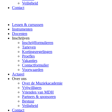
Veiligheid
Contact
Lessen & cursussen
Instrumenten
Docenten
Inschrijven
Inschrijfformulieren
Tarieven
Kortingsregelingen
Proefles
Vakanties
Contactformulier
Voorwaarden
Actueel
Over ons
Over de Muziekacademie
Vrijwilligers
Vrienden van MDH
Partners & sponsoren
Bestuur
Veiligheid
Contact